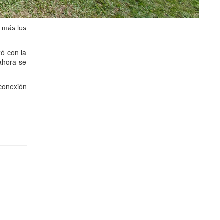
 más los
zó con la
ahora se
conexión