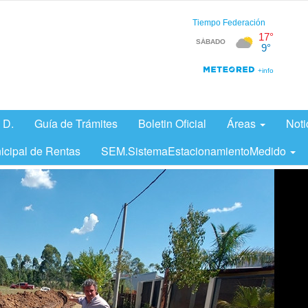
 D.
Guía de Trámites
Boletin Oficial
Áreas
Noti
icipal de Rentas
SEM.SistemaEstacionamientoMedido