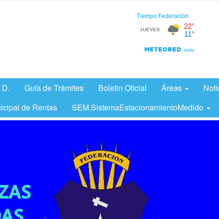
 D.
Guía de Trámites
Boletin Oficial
Áreas
Noti
icipal de Rentas
SEM.SistemaEstacionamientoMedido